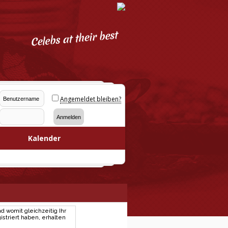
Angemeldet bleiben?
Kalender
d womit gleichzeitig Ihr
striert haben, erhalten