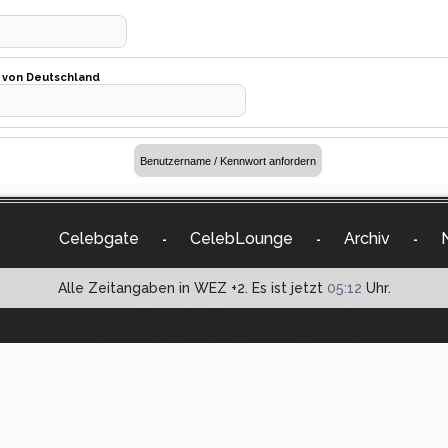
t von Deutschland
Celebgate
CelebLounge
Archiv
-
-
-
Alle Zeitangaben in WEZ +2. Es ist jetzt
05:12
Uhr.
Powered by vBulletin® Version 3.8.9 (Deutsch)
Copyright ©2000 - 2026, vBulletin Solutions, Inc.