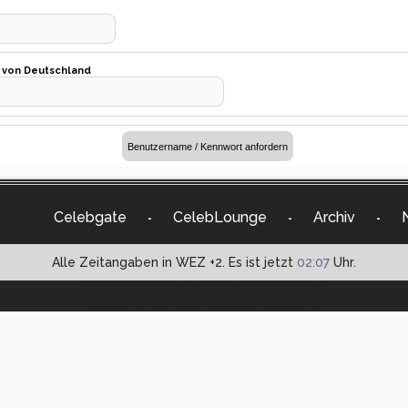
t von Deutschland
Celebgate
CelebLounge
Archiv
-
-
-
Alle Zeitangaben in WEZ +2. Es ist jetzt
02:07
Uhr.
Powered by vBulletin® Version 3.8.9 (Deutsch)
Copyright ©2000 - 2026, vBulletin Solutions, Inc.