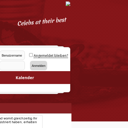
Angemeldet bleiben?
Kalender
d womit gleichzeitig Ihr
striert haben, erhalten