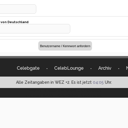
t von Deutschland
Celebgate
CelebLounge
Archiv
-
-
-
Alle Zeitangaben in WEZ +2. Es ist jetzt
04:05
Uhr.
Powered by vBulletin® Version 3.8.9 (Deutsch)
Copyright ©2000 - 2026, vBulletin Solutions, Inc.