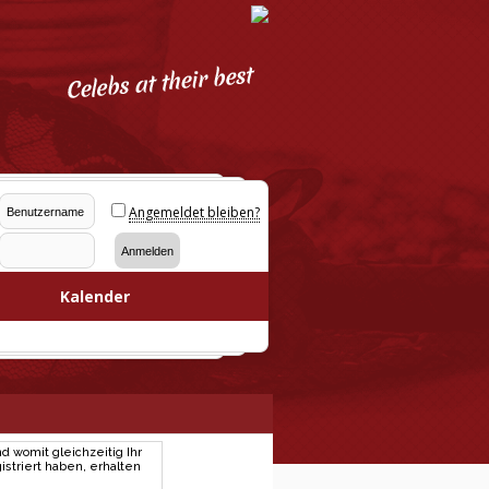
Angemeldet bleiben?
Kalender
d womit gleichzeitig Ihr
striert haben, erhalten