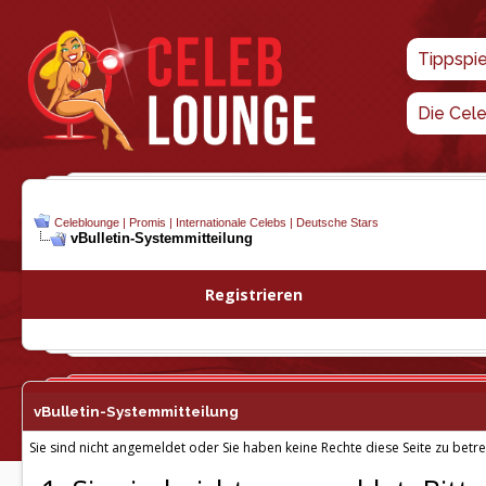
Tippspi
Die Cel
Celeblounge | Promis | Internationale Celebs | Deutsche Stars
vBulletin-
Systemmitteilung
Registrieren
vBulletin-
Systemmitteilung
Sie sind nicht angemeldet oder Sie haben keine Rechte diese Seite zu betre