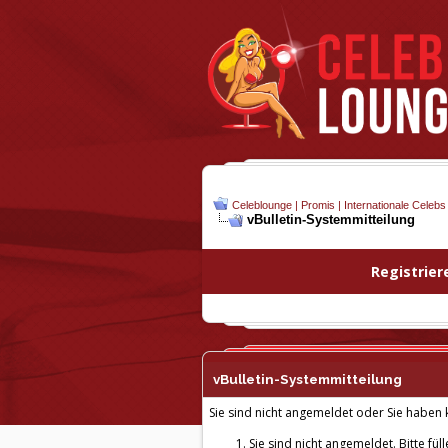
Celeblounge | Promis | Internationale Celebs
vBulletin-
Systemmitteilung
Registrier
vBulletin-
Systemmitteilung
Sie sind nicht angemeldet oder Sie haben k
Sie sind nicht angemeldet. Bitte fül