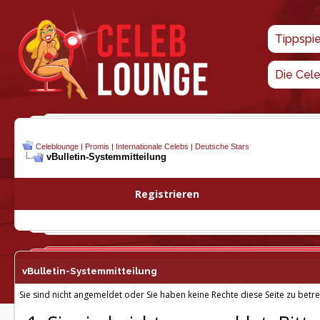
Tippspi
Die Cel
Celeblounge | Promis | Internationale Celebs | Deutsche Stars
vBulletin-
Systemmitteilung
Registrieren
vBulletin-
Systemmitteilung
Sie sind nicht angemeldet oder Sie haben keine Rechte diese Seite zu betre