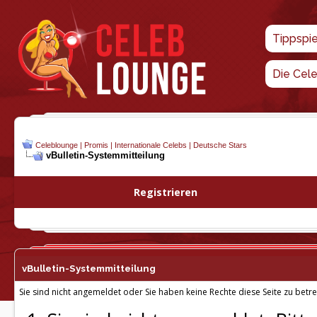
Tippspi
Die Cel
Celeblounge | Promis | Internationale Celebs | Deutsche Stars
vBulletin-
Systemmitteilung
Registrieren
vBulletin-
Systemmitteilung
Sie sind nicht angemeldet oder Sie haben keine Rechte diese Seite zu betre