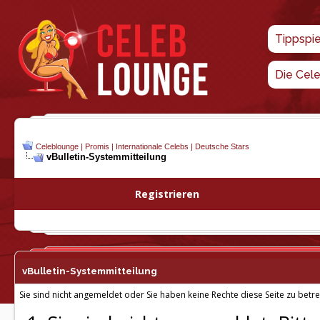
Tippspi
Die Cel
Celeblounge | Promis | Internationale Celebs | Deutsche Stars
vBulletin-
Systemmitteilung
Registrieren
vBulletin-
Systemmitteilung
Sie sind nicht angemeldet oder Sie haben keine Rechte diese Seite zu betre