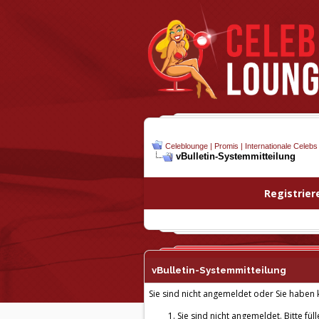
Celeblounge | Promis | Internationale Celebs
vBulletin-
Systemmitteilung
Registrier
vBulletin-
Systemmitteilung
Sie sind nicht angemeldet oder Sie haben k
Sie sind nicht angemeldet. Bitte fül