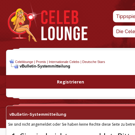
Tippspi
Die Cel
Celeblounge | Promis | Internationale Celebs | Deutsche Stars
vBulletin-
Systemmitteilung
Registrieren
vBulletin-
Systemmitteilung
Sie sind nicht angemeldet oder Sie haben keine Rechte diese Seite zu betre