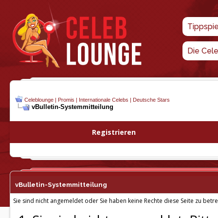
Tippspi
Die Cel
Celeblounge | Promis | Internationale Celebs | Deutsche Stars
vBulletin-
Systemmitteilung
Registrieren
vBulletin-
Systemmitteilung
Sie sind nicht angemeldet oder Sie haben keine Rechte diese Seite zu betre