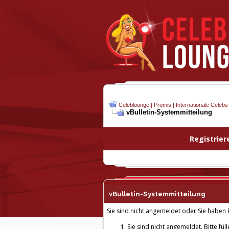
Celeblounge | Promis | Internationale Celebs
vBulletin-
Systemmitteilung
Registrier
vBulletin-
Systemmitteilung
Sie sind nicht angemeldet oder Sie haben k
Sie sind nicht angemeldet. Bitte fül