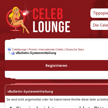
Tippspi
Die Cel
Celeblounge | Promis | Internationale Celebs | Deutsche Stars
vBulletin-
Systemmitteilung
Registrieren
vBulletin-
Systemmitteilung
Sie sind nicht angemeldet oder Sie haben keine Rechte diese Seite zu betre