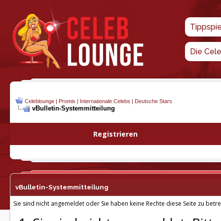
Tippspi
Die Cel
Celeblounge | Promis | Internationale Celebs | Deutsche Stars
vBulletin-
Systemmitteilung
Registrieren
vBulletin-
Systemmitteilung
Sie sind nicht angemeldet oder Sie haben keine Rechte diese Seite zu betre