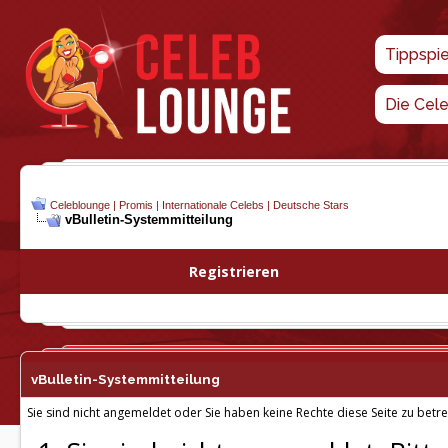
Tippspi
Die Cel
Celeblounge | Promis | Internationale Celebs | Deutsche Stars
vBulletin-
Systemmitteilung
Registrieren
vBulletin-
Systemmitteilung
Sie sind nicht angemeldet oder Sie haben keine Rechte diese Seite zu betre