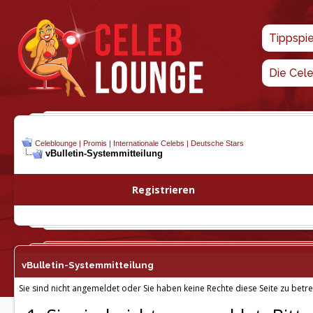
Tippspi
Die Cel
Celeblounge | Promis | Internationale Celebs | Deutsche Stars
vBulletin-
Systemmitteilung
Registrieren
vBulletin-
Systemmitteilung
Sie sind nicht angemeldet oder Sie haben keine Rechte diese Seite zu betre