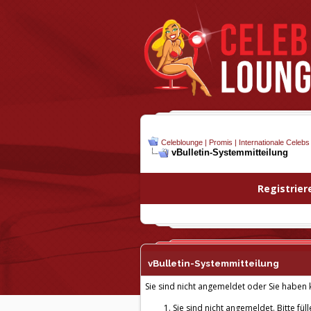
Celeblounge | Promis | Internationale Celebs
vBulletin-
Systemmitteilung
Registrier
vBulletin-
Systemmitteilung
Sie sind nicht angemeldet oder Sie haben k
Sie sind nicht angemeldet. Bitte fül