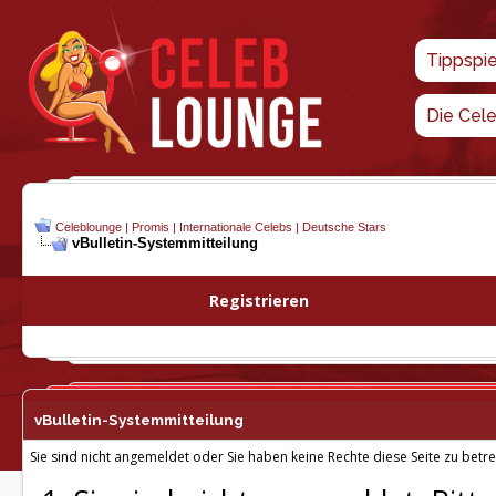
Tippspi
Die Cel
Celeblounge | Promis | Internationale Celebs | Deutsche Stars
vBulletin-
Systemmitteilung
Registrieren
vBulletin-
Systemmitteilung
Sie sind nicht angemeldet oder Sie haben keine Rechte diese Seite zu betre