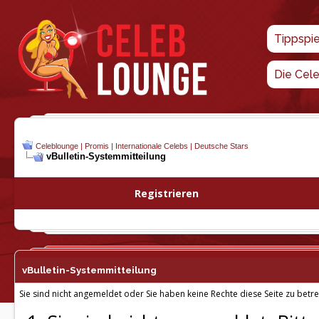
Tippspi
Die Cel
Celeblounge | Promis | Internationale Celebs | Deutsche Stars
vBulletin-
Systemmitteilung
Registrieren
vBulletin-
Systemmitteilung
Sie sind nicht angemeldet oder Sie haben keine Rechte diese Seite zu betre