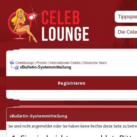
Tippspi
Die Cel
Celeblounge | Promis | Internationale Celebs | Deutsche Stars
vBulletin-
Systemmitteilung
Registrieren
vBulletin-
Systemmitteilung
Sie sind nicht angemeldet oder Sie haben keine Rechte diese Seite zu betre