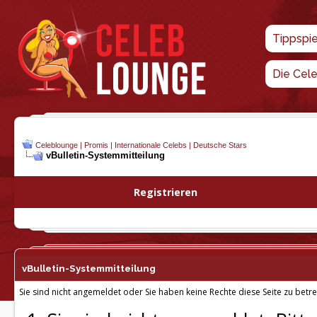
Tippspi
Die Cel
Celeblounge | Promis | Internationale Celebs | Deutsche Stars
vBulletin-
Systemmitteilung
Registrieren
vBulletin-
Systemmitteilung
Sie sind nicht angemeldet oder Sie haben keine Rechte diese Seite zu betre