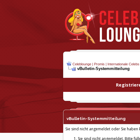
Celeblounge | Promis | Internationale Celebs
vBulletin-
Systemmitteilung
Registrier
vBulletin-
Systemmitteilung
Sie sind nicht angemeldet oder Sie haben k
Sie sind nicht angemeldet. Bitte fül