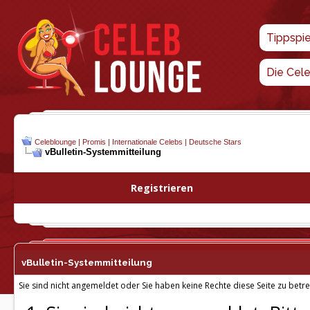
Tippspi
Die Cel
Celeblounge | Promis | Internationale Celebs | Deutsche Stars
vBulletin-
Systemmitteilung
Registrieren
vBulletin-
Systemmitteilung
Sie sind nicht angemeldet oder Sie haben keine Rechte diese Seite zu betre