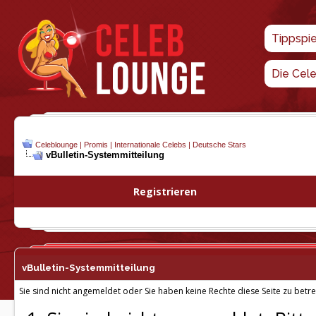
Tippspi
Die Cel
Celeblounge | Promis | Internationale Celebs | Deutsche Stars
vBulletin-
Systemmitteilung
Registrieren
vBulletin-
Systemmitteilung
Sie sind nicht angemeldet oder Sie haben keine Rechte diese Seite zu betre