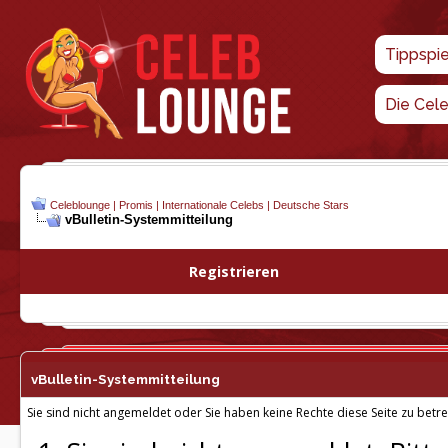
Tippspi
Die Cel
Celeblounge | Promis | Internationale Celebs | Deutsche Stars
vBulletin-
Systemmitteilung
Registrieren
vBulletin-
Systemmitteilung
Sie sind nicht angemeldet oder Sie haben keine Rechte diese Seite zu betre