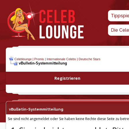
Tippspi
Die Cel
Celeblounge | Promis | Internationale Celebs | Deutsche Stars
vBulletin-
Systemmitteilung
Registrieren
vBulletin-
Systemmitteilung
Sie sind nicht angemeldet oder Sie haben keine Rechte diese Seite zu betre