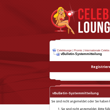
Celeblounge | Promis | Internationale Celebs
vBulletin-
Systemmitteilung
Registrier
vBulletin-
Systemmitteilung
Sie sind nicht angemeldet oder Sie haben k
Sie sind nicht angemeldet. Bitte fül