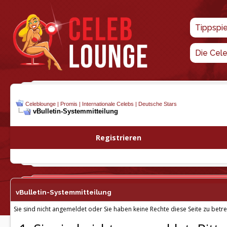
Tippspi
Die Cel
Celeblounge | Promis | Internationale Celebs | Deutsche Stars
vBulletin-
Systemmitteilung
Registrieren
vBulletin-
Systemmitteilung
Sie sind nicht angemeldet oder Sie haben keine Rechte diese Seite zu betre