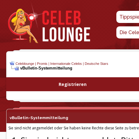
Tippspi
Die Cel
Celeblounge | Promis | Internationale Celebs | Deutsche Stars
vBulletin-
Systemmitteilung
Registrieren
vBulletin-
Systemmitteilung
Sie sind nicht angemeldet oder Sie haben keine Rechte diese Seite zu betre