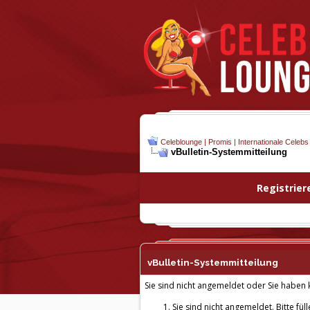
Celeblounge | Promis | Internationale Celebs
vBulletin-
Systemmitteilung
Registrier
vBulletin-
Systemmitteilung
Sie sind nicht angemeldet oder Sie haben k
Sie sind nicht angemeldet. Bitte fül