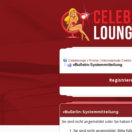
Celeblounge | Promis | Internationale Celebs
vBulletin-
Systemmitteilung
Registrier
vBulletin-
Systemmitteilung
Sie sind nicht angemeldet oder Sie haben k
Sie sind nicht angemeldet. Bitte fül