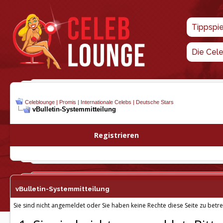
Tippspi
Die Cel
Celeblounge | Promis | Internationale Celebs | Deutsche Stars
vBulletin-
Systemmitteilung
Registrieren
vBulletin-
Systemmitteilung
Sie sind nicht angemeldet oder Sie haben keine Rechte diese Seite zu betre