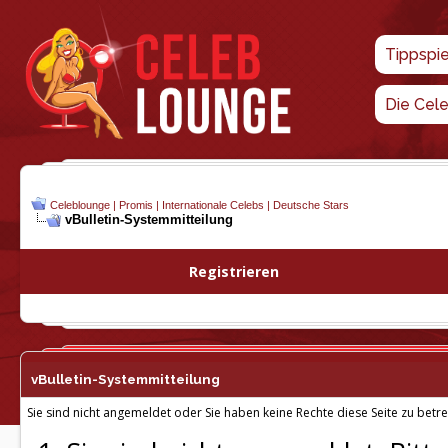
Tippspi
Die Cel
Celeblounge | Promis | Internationale Celebs | Deutsche Stars
vBulletin-
Systemmitteilung
Registrieren
vBulletin-
Systemmitteilung
Sie sind nicht angemeldet oder Sie haben keine Rechte diese Seite zu betre