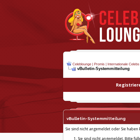
Celeblounge | Promis | Internationale Celebs
vBulletin-
Systemmitteilung
Registrier
vBulletin-
Systemmitteilung
Sie sind nicht angemeldet oder Sie haben k
Sie sind nicht angemeldet. Bitte fül