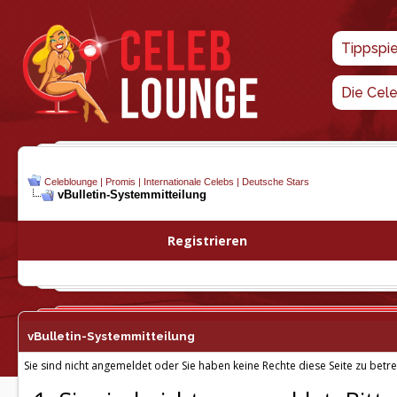
Tippspi
Die Cel
Celeblounge | Promis | Internationale Celebs | Deutsche Stars
vBulletin-
Systemmitteilung
Registrieren
vBulletin-
Systemmitteilung
Sie sind nicht angemeldet oder Sie haben keine Rechte diese Seite zu betre