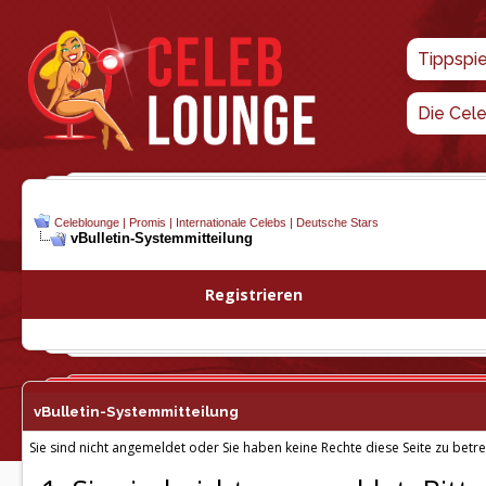
Tippspi
Die Cel
Celeblounge | Promis | Internationale Celebs | Deutsche Stars
vBulletin-
Systemmitteilung
Registrieren
vBulletin-
Systemmitteilung
Sie sind nicht angemeldet oder Sie haben keine Rechte diese Seite zu betre