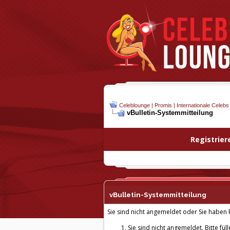
Celeblounge | Promis | Internationale Celebs
vBulletin-
Systemmitteilung
Registrier
vBulletin-
Systemmitteilung
Sie sind nicht angemeldet oder Sie haben k
Sie sind nicht angemeldet. Bitte fül