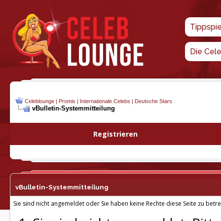
Tippspi
Die Cel
Celeblounge | Promis | Internationale Celebs | Deutsche Stars
vBulletin-
Systemmitteilung
Registrieren
vBulletin-
Systemmitteilung
Sie sind nicht angemeldet oder Sie haben keine Rechte diese Seite zu betre