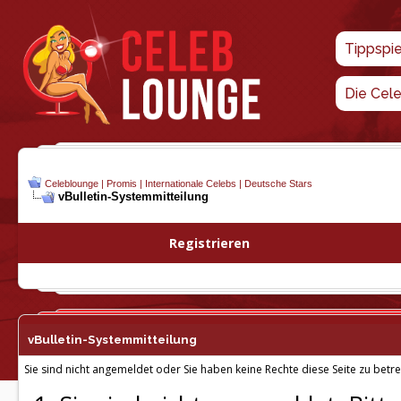
Tippspi
Die Cel
Celeblounge | Promis | Internationale Celebs | Deutsche Stars
vBulletin-
Systemmitteilung
Registrieren
vBulletin-
Systemmitteilung
Sie sind nicht angemeldet oder Sie haben keine Rechte diese Seite zu betre