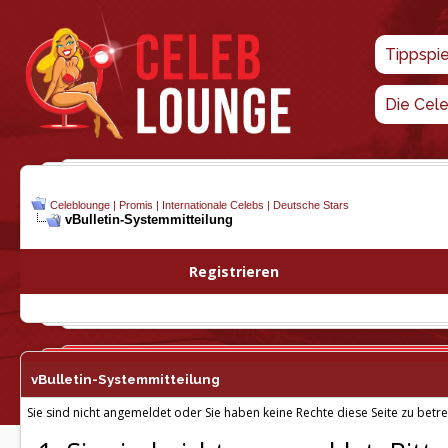
Tippspi
Die Cel
Celeblounge | Promis | Internationale Celebs | Deutsche Stars
vBulletin-
Systemmitteilung
Registrieren
vBulletin-
Systemmitteilung
Sie sind nicht angemeldet oder Sie haben keine Rechte diese Seite zu betre