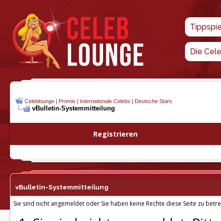
Tippspi
Die Cel
Celeblounge | Promis | Internationale Celebs | Deutsche Stars
vBulletin-
Systemmitteilung
Registrieren
vBulletin-
Systemmitteilung
Sie sind nicht angemeldet oder Sie haben keine Rechte diese Seite zu betre