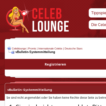
Tippspi
Die Cel
Celeblounge | Promis | Internationale Celebs | Deutsche Stars
vBulletin-
Systemmitteilung
Registrieren
vBulletin-
Systemmitteilung
Sie sind nicht angemeldet oder Sie haben keine Rechte diese Seite zu betre