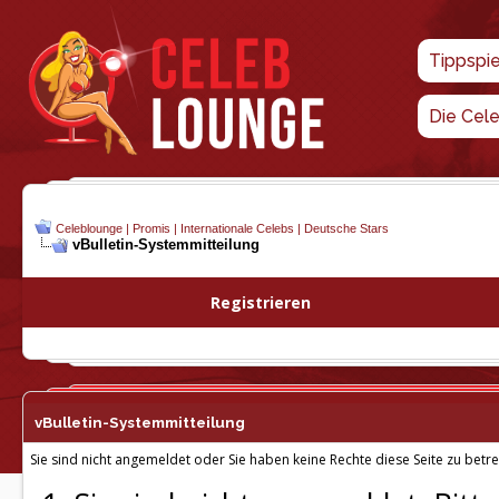
Tippspi
Die Cel
Celeblounge | Promis | Internationale Celebs | Deutsche Stars
vBulletin-
Systemmitteilung
Registrieren
vBulletin-
Systemmitteilung
Sie sind nicht angemeldet oder Sie haben keine Rechte diese Seite zu betre