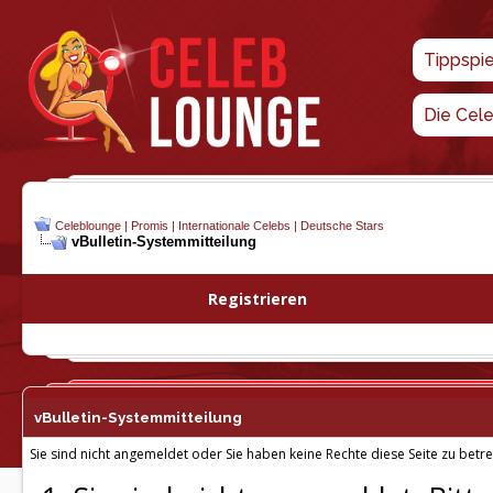
Tippspi
Die Cel
Celeblounge | Promis | Internationale Celebs | Deutsche Stars
vBulletin-
Systemmitteilung
Registrieren
vBulletin-
Systemmitteilung
Sie sind nicht angemeldet oder Sie haben keine Rechte diese Seite zu betre