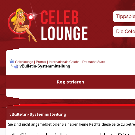
Tippspi
Die Cel
Celeblounge | Promis | Internationale Celebs | Deutsche Stars
vBulletin-
Systemmitteilung
Registrieren
vBulletin-
Systemmitteilung
Sie sind nicht angemeldet oder Sie haben keine Rechte diese Seite zu betre