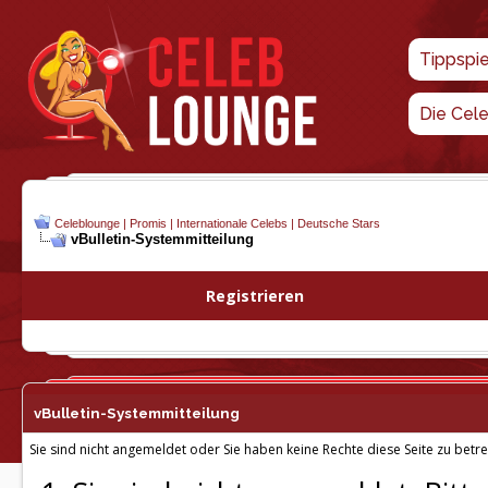
Tippspi
Die Cel
Celeblounge | Promis | Internationale Celebs | Deutsche Stars
vBulletin-
Systemmitteilung
Registrieren
vBulletin-
Systemmitteilung
Sie sind nicht angemeldet oder Sie haben keine Rechte diese Seite zu betre