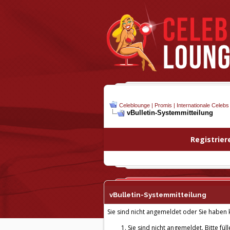
Celeblounge | Promis | Internationale Celebs
vBulletin-
Systemmitteilung
Registrier
vBulletin-
Systemmitteilung
Sie sind nicht angemeldet oder Sie haben k
Sie sind nicht angemeldet. Bitte fül