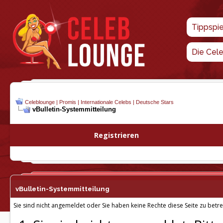
Tippspi
Die Cel
Celeblounge | Promis | Internationale Celebs | Deutsche Stars
vBulletin-
Systemmitteilung
Registrieren
vBulletin-
Systemmitteilung
Sie sind nicht angemeldet oder Sie haben keine Rechte diese Seite zu betre