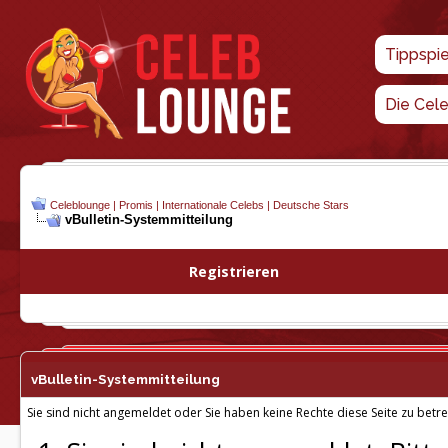
Tippspi
Die Cel
Celeblounge | Promis | Internationale Celebs | Deutsche Stars
vBulletin-
Systemmitteilung
Registrieren
vBulletin-
Systemmitteilung
Sie sind nicht angemeldet oder Sie haben keine Rechte diese Seite zu betre