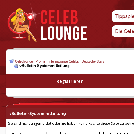
Tippspi
Die Cel
Celeblounge | Promis | Internationale Celebs | Deutsche Stars
vBulletin-
Systemmitteilung
Registrieren
vBulletin-
Systemmitteilung
Sie sind nicht angemeldet oder Sie haben keine Rechte diese Seite zu betre